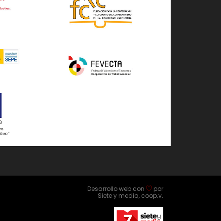
Desarrollo web con
por
Siete y media, coop.v.