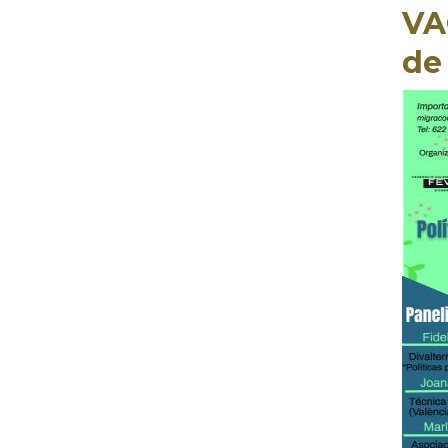
VAC
de