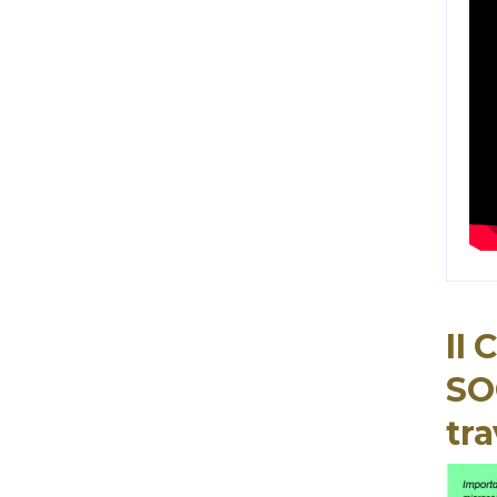
II
SOC
tr